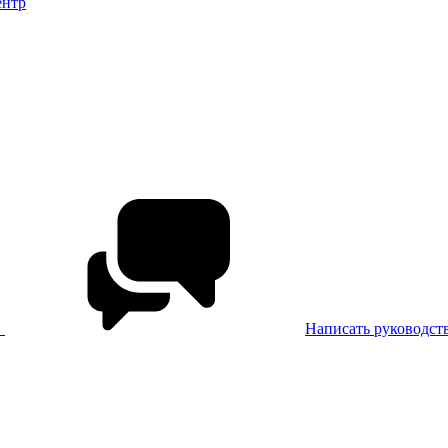
ентр
в
Написать руководст