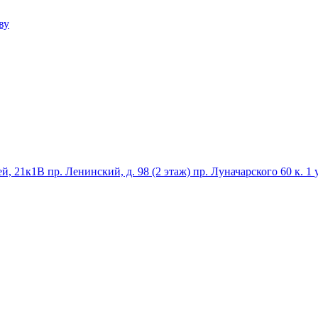
ву
ей, 21к1В
пр. Ленинский, д. 98 (2 этаж)
пр. Луначарского 60 к. 1