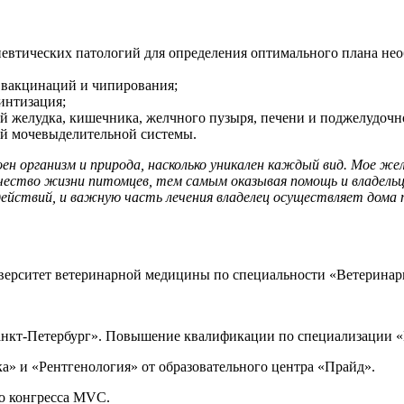
втических патологий для определения оптимального плана нео
 вакцинаций и чипирования;
интизация;
й желудка, кишечника, желчного пузыря, печени и поджелудочн
ий мочевыделительной системы.
роен организм и природа, насколько уникален каждый вид. Мое ж
качество жизни питомцев, тем самым оказывая помощь и владел
 действий, и важную часть лечения владелец осуществляет дома
иверситет ветеринарной медицины по специальности «Ветеринар
 Санкт-Петербург». Повышение квалификации по специализации 
а» и «Рентгенология» от образовательного центра «Прайд».
го конгресса MVC.