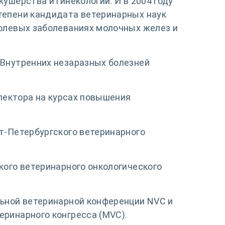
ушерства и гинекологии. И в 2004 году
тепени кандидата ветеринарных наук
холевых заболеваниях молочных желез и
 Внутренних незаразных болезней
 лектора на курсах повышения
.
т-Петербургского ветеринарного
кого ветеринарного онкологического
льной ветеринарной конференции NVC и
еринарного конгресса (MVC).