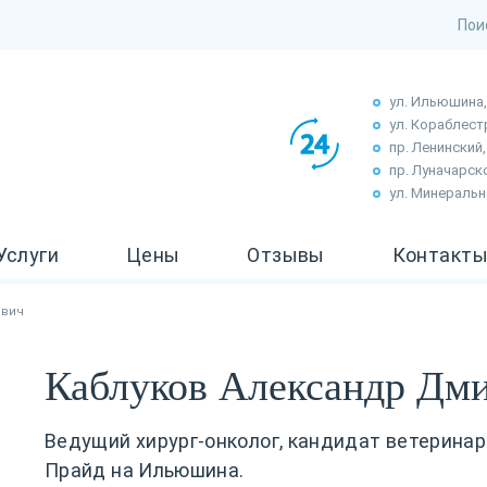
ул. Ильюшина, д
ул. Кораблест
пр. Ленинский, 
пр. Луначарско
ул. Минеральна
Услуги
Цены
Отзывы
Контакт
евич
Каблуков Александр Дм
Ведущий хирург-онколог, кандидат ветеринар
Прайд на Ильюшина.