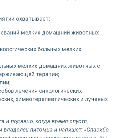
иятий охватывает:
олеваний мелких домашний животных
нкологических больных мелких
ольных мелких домашних животных с
ерживающей терапии;
пии;
обов лечения онкологических
еских, химиотерапевтических и лучевых
а и подавно, когда время спустя,
м владелец питомца и напишет: «Спасибо
ной медицине я нашел свое счастье. Вы