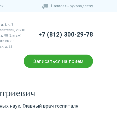
Написать руководству
. 3, к. 1
роителей, 21к1В
+7 (812) 300-29-78
д. 98 (2 этаж)
го 60 к. 1
я, д. 32
Записаться на прием
ы
итриевич
ных наук. Главный врач госпиталя