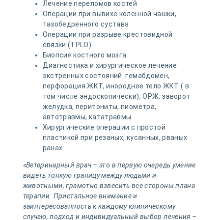
Лечение переломов костей
Операции при вывихе коленной чашки,
тазобедренного сустава
Операции при разрыве крестовидной
связки (TPLO)
Биопсия костного мозга
Диагностика и хирургическое лечение
экстренных состояний: гемабдомен,
перфорация ЖКТ, инородное тело ЖКТ ( в
том числе эндоскопически), ОРЖ, заворот
желудка, перитониты, пиометра,
автотравмы, кататравмы.
Хирургические операции с простой
пластикой при резаных, кусанных, рваных
ранах
«Ветеринарный врач – это в первую очередь умение
видеть тонкую границу между людьми и
животными, грамотно взвесить все стороны плана
терапии. Пристальное внимание и
заинтересованность к каждому клиническому
случаю, подход и индивидуальный выбор лечения –