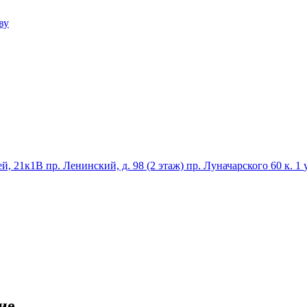
ву
ей, 21к1В
пр. Ленинский, д. 98 (2 этаж)
пр. Луначарского 60 к. 1
ие