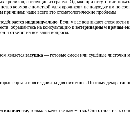
х кроликов, состоящие из гранул. Однако при отсутствии показ
инство кормов с пометкой «для кроликов» не подходят им по сос
 причинам: чаще всего это стоматологические проблемы.
 подбирается
индивидуально
. Если у вас возникают сложности в
еств, обращайтесь на консультацию к
ветеринарным врачам-эк
н и ответят на все ваши вопросы.
вом является
засушка
— готовые смеси или сушёные листочки м
оторые сорта и вовсе ядовиты для питомцев. Поэтому декорати
м количестве
, только в качестве лакомства. Они относятся к с