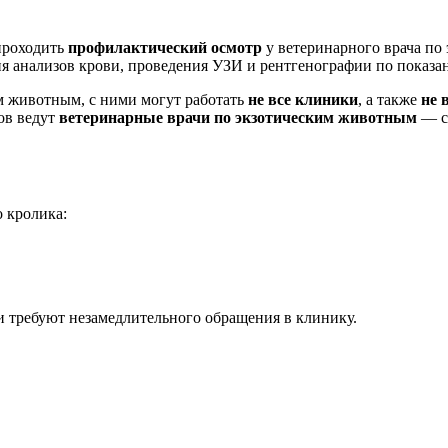
проходить
профилактический осмотр
у ветеринарного врача п
ия анализов крови, проведения УЗИ и рентгенографии по показан
им животным, с ними могут работать
не все клиники
, а также
не 
ов ведут
ветеринарные врачи по экзотическим животным
— с
 кролика:
 требуют незамедлительного обращения в клинику.