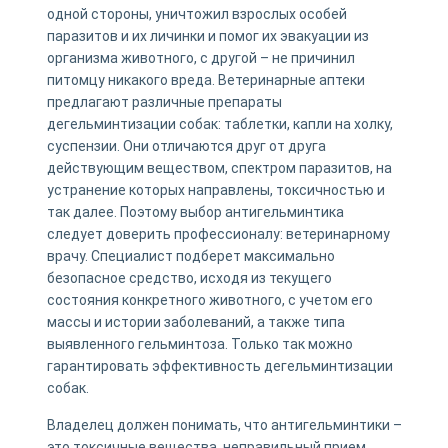
одной стороны, уничтожил взрослых особей
паразитов и их личинки и помог их эвакуации из
организма животного, с другой – не причинил
питомцу никакого вреда. Ветеринарные аптеки
предлагают различные препараты
дегельминтизации собак: таблетки, капли на холку,
суспензии. Они отличаются друг от друга
действующим веществом, спектром паразитов, на
устранение которых направлены, токсичностью и
так далее. Поэтому выбор антигельминтика
следует доверить профессионалу: ветеринарному
врачу. Специалист подберет максимально
безопасное средство, исходя из текущего
состояния конкретного животного, с учетом его
массы и истории заболеваний, а также типа
выявленного гельминтоза. Только так можно
гарантировать эффективность дегельминтизации
собак.
Владелец должен понимать, что антигельминтики –
это токсичные вещества, неправильный прием