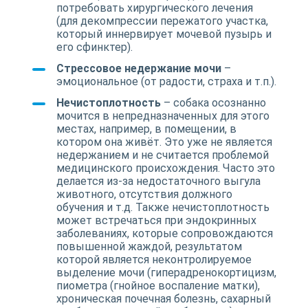
потребовать хирургического лечения
(для декомпрессии пережатого участка,
который иннервирует мочевой пузырь и
его сфинктер).
Стрессовое недержание мочи
–
эмоциональное (от радости, страха и т.п.).
Нечистоплотность
– собака осознанно
мочится в непредназначенных для этого
местах, например, в помещении, в
котором она живёт. Это уже не является
недержанием и не считается проблемой
медицинского происхождения. Часто это
делается из-за недостаточного выгула
животного, отсутствия должного
обучения и т.д. Также нечистоплотность
может встречаться при эндокринных
заболеваниях, которые сопровождаются
повышенной жаждой, результатом
которой является неконтролируемое
выделение мочи (гиперадренокортицизм,
пиометра (гнойное воспаление матки),
хроническая почечная болезнь, сахарный