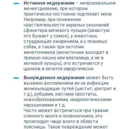
Истинное недержание
– непроизвольное
мочеотделение, при котором
практически постоянно подтекает моча.
Например, при понижении
чувствительности нервных окончаний
сфинктера мочевого пузыря (зачастую
это бывает у самок), у животных,
страдающих ожирением, и у пожилых
собак, а также при эктопии
мочеточников (мочеточник выходит в
прямую кишку или влагалище, а не в
мочевой пузырь), это встречается у
щенков и лечится хирургически.
Вынужденное недержание
может быть
вызвано воспалением из-за инфекции
мочевыводящих путей (цистит, уретрит и
т.д.), рубцами, кистами простаты,
новообразованиями, неврологическими
нарушениями и т.д.
Часто может встречаться при травме
спинного мозга и позвоночника, это
происходит чаще всего в области
поясницы. Такое повреждение может