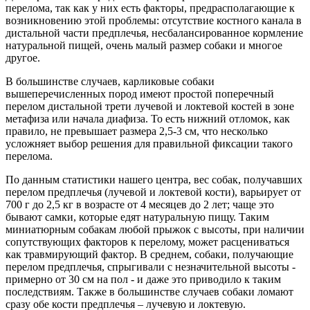
перелома, так как у них есть факторы, предрасполагающие к
возникновению этой проблемы: отсутствие костного канала в
дистальной части предплечья, несбалансированное кормление
натуральной пищей, очень малый размер собаки и многое
другое.
В большинстве случаев, карликовые собаки
вышеперечисленных пород имеют простой поперечный
перелом дистальной трети лучевой и локтевой костей в зоне
метафиза или начала диафиза. То есть нижний отломок, как
правило, не превышает размера 2,5-3 см, что несколько
усложняет выбор решения для правильной фиксации такого
перелома.
По данным статистики нашего центра, вес собак, получавших
перелом предплечья (лучевой и локтевой кости), варьирует от
700 г до 2,5 кг в возрасте от 4 месяцев до 2 лет; чаще это
бывают самки, которые едят натуральную пищу. Таким
миниатюрным собакам любой прыжок с высоты, при наличии
сопутствующих факторов к перелому, может расцениваться
как травмирующий фактор. В среднем, собаки, получающие
перелом предплечья, спрыгивали с незначительной высоты -
примерно от 30 см на пол - и даже это приводило к таким
последствиям. Также в большинстве случаев собаки ломают
сразу обе кости предплечья – лучевую и локтевую.