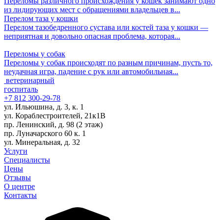
Переломы различного происхождения у кошек занимают одно
из лидирующих мест с обращениями владельцев в...
Перелом таза у кошки
Перелом тазобедренного сустава или костей таза у кошки —
неприятная и довольно опасная проблема, которая...
Переломы у собак
Переломы у собак происходят по разным причинам, пусть то,
неудачная игра, падение с рук или автомобильная...
ветеринарный
госпиталь
+7 812 300-29-78
ул. Ильюшина, д. 3, к. 1
ул. Кораблестроителей, 21к1В
пр. Ленинский, д. 98 (2 этаж)
пр. Луначарского 60 к. 1
ул. Минеральная, д. 32
Услуги
Специалисты
Цены
Отзывы
О центре
Контакты