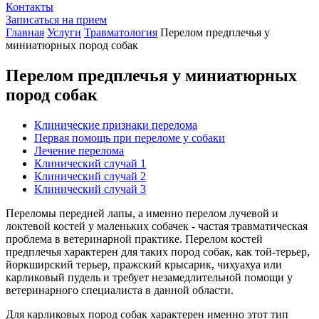
Контакты
Записаться на прием
Главная
Услуги
Травматология
Перелом предплечья у
миниатюрных пород собак
Перелом предплечья у миниатюрных
пород собак
Клинические признаки перелома
Первая помощь при переломе у собаки
Лечение перелома
Клинический случай 1
Клинический случай 2
Клинический случай 3
Переломы передней лапы, а именно перелом лучевой и
локтевой костей у маленьких собачек - частая травматическая
проблема в ветеринарной практике. Перелом костей
предплечья характерен для таких пород собак, как той-терьер,
йоркширский терьер, пражский крысарик, чихуахуа или
карликовый пудель и требует незамедлительной помощи у
ветеринарного специалиста в данной области.
Для карликовых пород собак характерен именно этот тип