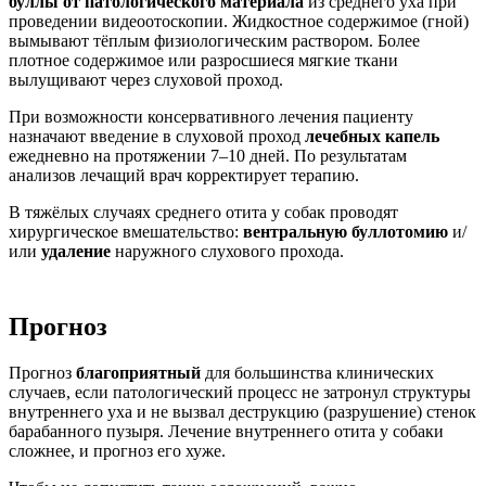
буллы от патологического материала
из среднего уха при
проведении видеоотоскопии. Жидкостное содержимое (гной)
вымывают тёплым физиологическим раствором. Более
плотное содержимое или разросшиеся мягкие ткани
вылущивают через слуховой проход.
При возможности консервативного лечения пациенту
назначают введение в слуховой проход
лечебных капель
ежедневно на протяжении 7–10 дней. По результатам
анализов лечащий врач корректирует терапию.
В тяжёлых случаях среднего отита у собак проводят
хирургическое вмешательство:
вентральную буллотомию
и/
или
удаление
наружного слухового прохода.
Прогноз
Прогноз
благоприятный
для большинства клинических
случаев, если патологический процесс не затронул структуры
внутреннего уха и не вызвал деструкцию (разрушение) стенок
барабанного пузыря. Лечение внутреннего отита у собаки
сложнее, и прогноз его хуже.