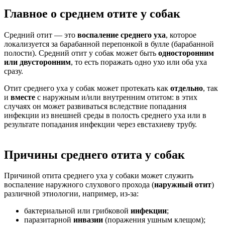
Главное о среднем отите у собак
Средний отит — это
воспаление среднего уха
, которое
локализуется за барабанной перепонкой в булле (барабанной
полости). Средний отит у собак может быть
односторонним
или двусторонним
, то есть поражать одно ухо или оба уха
сразу.
Отит среднего уха у собак может протекать как
отдельно
, так
и
вместе
с наружным и/или внутренним отитом: в этих
случаях он может развиваться вследствие попадания
инфекции из внешней среды в полость среднего уха или в
результате попадания инфекции через евстахиеву трубу.
Причины среднего отита у собак
Причиной отита среднего уха у собаки может служить
воспаление наружного слухового прохода (
наружный отит
)
различной этиологии, например, из-за:
бактериальной или грибковой
инфекции
;
паразитарной
инвазии
(поражения ушным клещом);