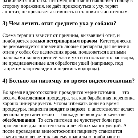
развивается нистагм. Питомец постоянно наклоняет голову в
сторону поражения, не даёт прикоснуться к уху, теряет
аппетит, не проявляет активность и становится апатичным.
3) Чем лечить отит среднего уха у собаки?
Схема терапии зависит от причины, вызвавшей отит, и
подбирается
только ветеринарным врачом
. Категорически
не рекомендуется применять любые препараты для лечения
отита у собак без назначения врача, пользоваться ватными
палочками во внутренней части уха и использовать растворы,
не предназначенные для обработки ушей (например, под
запретом хлоргексидин и перекись водорода).
4) Больно ли питомцу во время видеоотоскопии?
Во время видеоотоскопии проводится меринготомия — это
весьма
болезненная
процедура, так как барабанная перепонка
хорошо иннервируется. Чтобы избежать боли во время
процедуры, пациента
вводят в наркоз
, и анестезиолог делает
регионарную анестезию — блокаду нервов уха в качестве
обезболивания
. То есть питомец не чувствует боли при
проведении диагностических и лечебных манипуляций. А
после проведения видеоотоскопии пациенту становится
значительно легче, так как ему правильно подбирают и