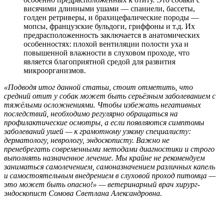
висячими длинными ушами — спаниели, бассеты,
голден ретриверы, и брахицефалические породы —
мопсы, французские бульдоги, гриффоны и т.д. Их
предрасположенность заключается в анатомических
особенностях: плохой вентиляции полости уха и
повышенной влажности в слуховом проходе, что
является благоприятной средой для развития
микроорганизмов.
«Подводя итог данной статьи, стоит отметить, что
средний отит у собак может быть серьёзным заболеванием с
тяжёлыми осложнениями. Чтобы избежать негативных
последствий, необходимо регулярно обращаться на
профилактические осмотры, а если появляются симптомы
заболеваний ушей — к грамотному узкому специалисту:
дерматологу, неврологу, эндоскописту. Важно не
пренебрегать современными методами диагностики и строго
выполнять назначенное лечение. Мы крайне не рекомендуем
заниматься самолечением, самоназначением различных капель
и самостоятельным внедрением в слуховой проход питомца —
это может быть опасно!» — ветеринарный врач хирург-
эндоскопист Сомова Светлана Александровна.