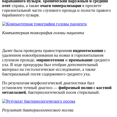
барабанного пузыря
,
хронический наружный и средний
отит
справа, а также
очаги минерализации
в просвете
горизонтальной части слухового прохода и полости правого
барабанного пузыря.
Компьютерная томография головы пациента
Далее была проведена правосторонняя
видеоотоскопия
с
удалением новообразования на ножке в горизонтальном
слуховом проходе,
миринготомия
и
промывание
среднего
уха. В ходе процедуры был отобран дополнительный
материал на гистологическое исследование, а также
бактериальный посев содержимого среднего уха.
По результатам морфологической диагностики был
установлен точный диагноз —
фиброзный полип с костной
метаплазией
, бактериологический посев стерильный.
Результат бактериологического посева