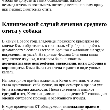
Чтобы не допустить таких осложнений, важно
незамедлительно показывать питомца ветеринарному врачу
при первых симптомах отита.
Клинический случай лечения среднего
отита у собаки
В канун Нового года владельцы пражского крысарика по
кличке Кэми обратились в госпиталь «Прайд» на приём к
дерматологу Чеславе Олеговне Бранько с жалобами на
зуд и
выделения из ушей
. На приеме Чеслава Олеговна взяла
отделяемое из ушка, в котором были выявлены
дегенеративные нейтрофилы, малассезии, нити фибрина и
корнеоциты
. Кэми была назначена терапия в виде ушных
капель.
На повторном приёме владельцы Кэми отметили, что она
стала чувствовать себя лучше, но при осмотре в правом ухе
была
выявлена жидкость
. Предварительный диагноз —
средний отит
, Кэми направили на проведение КТ головы для
оценки слухового прохода и барабанного пузыря.
В ходе проведения КТ обнаружили
гипоплазию правого