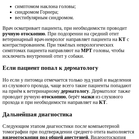
симптомом наклона головы;
синдромом Горнера;
вестибулярным синдромом.
Врач осматривает пациента, при необходимости проводит
ручную отоскопию
. При подозрении на средний отит
ветеринарный врач-невролог направляет пациента на
КТ
с
контрастированием. При тяжёлых неврологических
симптомах пациента направляют на
МРТ
головы, чтобы
исключить внутренний отит у собаки.
Если пациент попал к дерматологу
Но если у питомца отмечается только зуд ушей и выделения
из слухового прохода, чаще всего такие пациенты попадают
на приём к ветеринарному
дерматологу
. Дерматолог также
проводит ручную
отоскопию
, берёт
мазки
из слухового
прохода и при необходимости направляет на
КТ
.
Дальнейшая диагностика
Следующим этапом диагностики после компьютерной
томографии при подтверждении среднего отита выполняется
видеоотоскопия под общей анестезией
. Видеоотоскопия