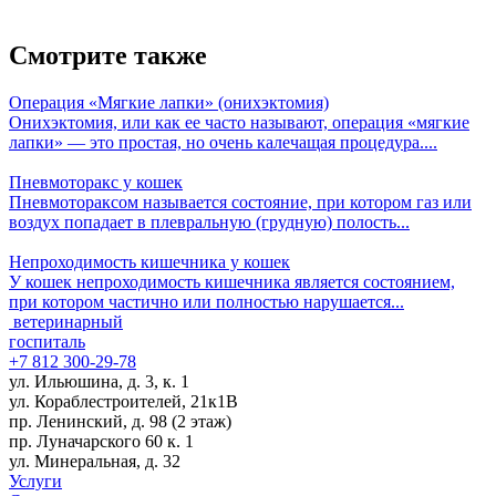
Смотрите также
Операция «Мягкие лапки» (онихэктомия)
Онихэктомия, или как ее часто называют, операция «мягкие
лапки» — это простая, но очень калечащая процедура....
Пневмоторакс у кошек
Пневмотораксом называется состояние, при котором газ или
воздух попадает в плевральную (грудную) полость...
Непроходимость кишечника у кошек
У кошек непроходимость кишечника является состоянием,
при котором частично или полностью нарушается...
ветеринарный
госпиталь
+7 812 300-29-78
ул. Ильюшина, д. 3, к. 1
ул. Кораблестроителей, 21к1В
пр. Ленинский, д. 98 (2 этаж)
пр. Луначарского 60 к. 1
ул. Минеральная, д. 32
Услуги