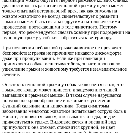
пальпации можно ощутить твердое грыжевое кольцо. Однако
диагностировать развитие пупочной грыжи у щенка может
только опытный ветеринарный врач, так как опухоль на
животе животного не всегда свидетельствует о развитии
грыжи и может быть связана с другими патологическими
процессами, протекающими в теле животного. Поэтому
первое, что рекомендуется сделать хозяину при подозрении на
пупочную грыжу у собаки – обратиться к ветеринару.
При появлении небольшой грыжи животное не проявляет
беспокойства: грыжа не причиняет никакого дискомфорта
даже при прощупывании. Если же при пальпации
припухлости собака испытывает боль, значит, произошло
ущемление грыжи и животному требуется незамедлительное
лечение.
Опасность пупочной грыжи у собак заключается в том, что
грыжевое кольцо может привести к защемлению тканей,
выпавших в грыжевой мешок. В таком случае нарушается
нормальное кровообращение и начинается угнетение
функций сальника или кишечника. Тогда симптомы
заболевания меняются: животное испытывает острую боль в
животе, становится вялым, отказывается от еды, не дает
прикоснуться к грыже. Видоизменяется и внешний вид
припухлости: она отекает, становится крупной, ее цвет
отличается от цвета окружающих тканей. Если не начать