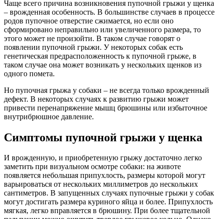
Чаще всего причина возникновения пупочной грыжи у щенка
– врожденная особенность. В большинстве случаев в процессе
родов пупочное отверстие сжимается, но если оно
сформировано неправильно или увеличенного размера, то
этого может не произойти. В таком случае говорят о
появлении пупочной грыжи. У некоторых собак есть
генетическая предрасположенность к пупочной грыже, в
таком случае она может возникать у нескольких щенков из
одного помета.
Но пупочная грыжа у собаки – не всегда только врожденный
дефект. В некоторых случаях к развитию грыжи может
привести перенапряжение мышц брюшины или избыточное
внутрибрюшное давление.
Симптомы пупочной грыжи у щенка
И врожденную, и приобретенную грыжу достаточно легко
заметить при визуальном осмотре собаки: на животе
появляется небольшая припухлость, размеры которой могут
варьироваться от нескольких миллиметров до нескольких
сантиметров. В запущенных случаях пупочные грыжи у собак
могут достигать размера куриного яйца и более. Припухлость
мягкая, легко вправляется в брюшину. При более тщательной