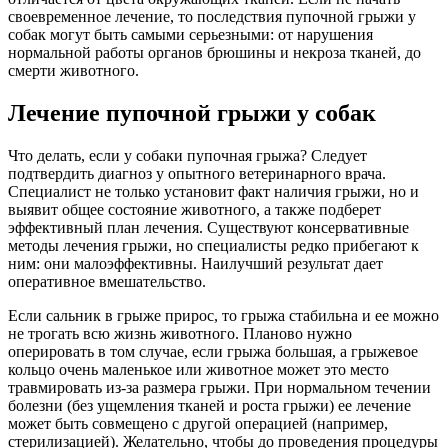
своевременное лечение, то последствия пупочной грыжи у
собак могут быть самыми серьезными: от нарушения
нормальной работы органов брюшины и некроза тканей, до
смерти животного.
Лечение пупочной грыжи у собак
Что делать, если у собаки пупочная грыжа? Следует
подтвердить диагноз у опытного ветеринарного врача.
Специалист не только установит факт наличия грыжи, но и
выявит общее состояние животного, а также подберет
эффективный план лечения. Существуют консервативные
методы лечения грыжи, но специалисты редко прибегают к
ним: они малоэффективны. Наилучший результат дает
оперативное вмешательство.
Если сальник в грыже прирос, то грыжа стабильна и ее можно
не трогать всю жизнь животного. Планово нужно
оперировать в том случае, если грыжа большая, а грыжевое
кольцо очень маленькое или животное может это место
травмировать из-за размера грыжи. При нормальном течении
болезни (без ущемления тканей и роста грыжи) ее лечение
может быть совмещено с другой операцией (например,
стерилизацией). Желательно, чтобы до проведения процедуры