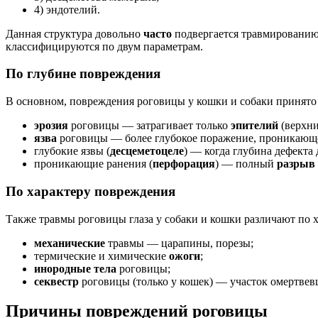
4) эндотелий.
Данная структура довольно
часто
подвергается травмированию
классифицируются по двум параметрам.
По глубине повреждения
В основном, повреждения роговицы у кошки и собаки принято 
эрозия
роговицы — затрагивает только
эпителий
(верхни
язва
роговицы — более глубокое поражение, проникающ
глубокие язвы (
десцеметоцеле
) — когда глубина дефекта
проникающие ранения (
перфорация
) — полный
разрыв
По характеру повреждения
Также травмы роговицы глаза у собаки и кошки различают по 
механические
травмы — царапины, порезы;
термические и химические
ожоги
;
инородные тела
роговицы;
секвестр
роговицы (только у кошек) — участок омертвевш
Причины повреждений роговицы