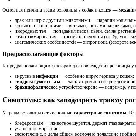
Основная причина травм роговицы у собак и кошек —
механи
драк или игр с другими животными — царапин кошачьими
контакта с растениями — ветками, шипами, колючками, о
инородных тел — попадания песка, пыли, семян растений
самотравмирования — трения о предметы (ковёр, углы меб
анатомических особенностей — энтропиона (заворота век
Предрасполагающие факторы
К предрасполагающим факторам для повреждения роговицы у ко
вирусные
инфекции
— особенно вирус герпеса у кошек;
синдром сухого глаза
— частая причина повреждений рог
брахицефалическое
устройство черепа — например, у пе
Симптомы: как заподозрить травму ро
У травм роговицы есть основные
характерные симптомы
. Вл
блефароспазм — животное щурится, держит глаз закрыты
учащённое моргание;
слезотечение, в дальнейшем возможно появление гнойного