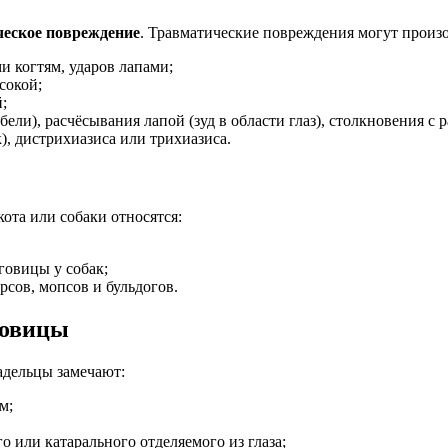
ческое повреждение
. Травматические повреждения могут произо
 когтям, ударов лапами;
сокой;
;
ели), расчёсывания лапой (зуд в области глаз), столкновения с
), дистрихиазиса или трихиазиса.
та или собаки относятся:
овицы у собак;
рсов, мопсов и бульдогов.
говицы
адельцы замечают:
м;
 или катарального отделяемого из глаза;