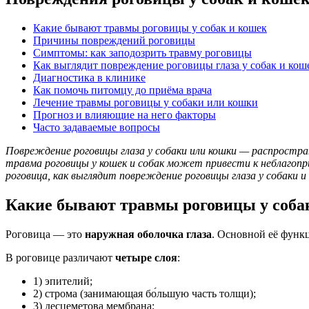
Какие бывают травмы роговицы у собак и кошек
Причины повреждений роговицы
Симптомы: как заподозрить травму роговицы
Как выглядит повреждение роговицы глаза у собак и кош
Диагностика в клинике
Как помочь питомцу до приёма врача
Лечение травмы роговицы у собаки или кошки
Прогноз и влияющие на него факторы
Часто задаваемые вопросы
Повреждение роговицы глаза у собаки или кошки — распростра
травма роговицы у кошек и собак может привести к неблагоп
роговица, как выглядит повреждение роговицы глаза у собаки 
Какие бывают травмы роговицы у соба
Роговица — это
наружная оболочка глаза
. Основной её функ
В роговице различают
четыре слоя
:
1) эпителий;
2) строма (занимающая бо́льшую часть толщи);
3) десцеметова мембрана;