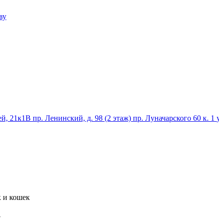
ву
ей, 21к1В
пр. Ленинский, д. 98 (2 этаж)
пр. Луначарского 60 к. 1
 и кошек
к