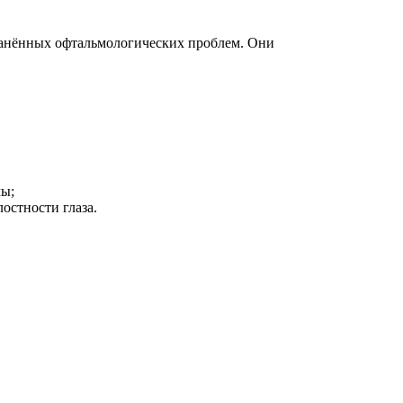
ранённых офтальмологических проблем. Они
мы;
стности глаза.