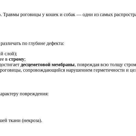
. Травмы роговицы у кошек и собак — одни из самых распрост
различать по глубине дефекта:
й слой);
ее в
строму
;
 достигает
десцеметовой мембраны
, повреждая всю толщу стро
роговицы, сопровождающийся нарушением герметичности и цело
характеру повреждения:
ей ткани (некроза).