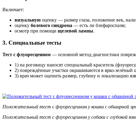
Включает:
визуальную
оценку — размер глаза, положение век, нал
оценку
болевого синдрома
— есть ли блефароспазм;
осмотр при помощи
щелевой лампы
.
3. Специальные тесты
Тест с флуоресцеином
— основной метод диагностики повреж
1) на роговицу наносят специальный краситель (флуоресц
2) повреждённые участки окрашиваются в ярко-зелёный ц
3) врач может оценить размер, глубину и локализацию яз
Положительный тест с флуоресцеином у кошки с обширной эр
Положительный тест с флуоресцеином у собаки с глубокой язв