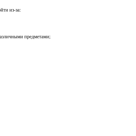
йти из-за:
 различными предметами;