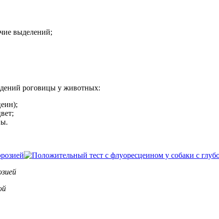
ичие выделений;
дений роговицы у животных:
еин);
вет;
вы.
озией
ой