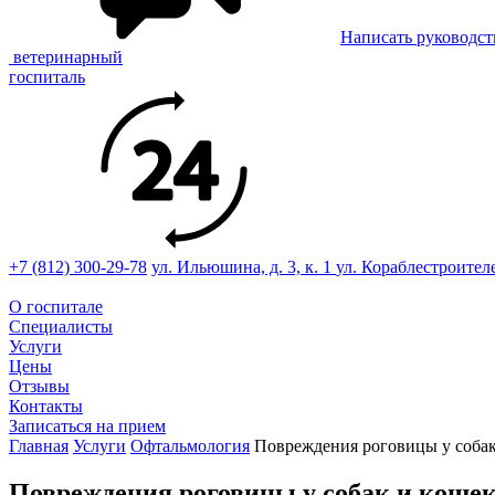
Написать руководст
ветеринарный
госпиталь
+7 (812) 300-29-78
ул. Ильюшина, д. 3, к. 1
ул. Кораблестроител
О госпитале
Специалисты
Услуги
Цены
Отзывы
Контакты
Записаться на прием
Главная
Услуги
Офтальмология
Повреждения роговицы у собак
Повреждения роговицы у собак и коше