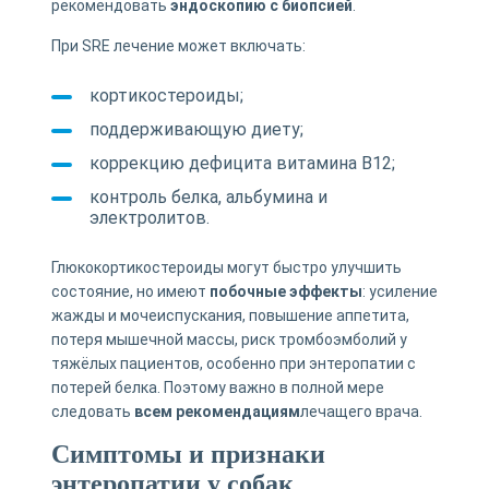
рекомендовать
эндоскопию с биопсией
.
При SRE лечение может включать:
кортикостероиды;
поддерживающую диету;
коррекцию дефицита витамина B12;
контроль белка, альбумина и
электролитов.
Глюкокортикостероиды могут быстро улучшить
состояние, но имеют
побочные эффекты
: усиление
жажды и мочеиспускания, повышение аппетита,
потеря мышечной массы, риск тромбоэмболий у
тяжёлых пациентов, особенно при энтеропатии с
потерей белка. Поэтому важно в полной мере
следовать
всем рекомендациям
лечащего врача.
Симптомы и признаки
энтеропатии у собак