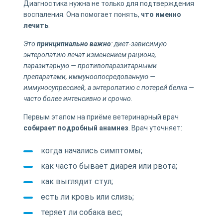
Диагностика нужна не только для подтверждения
воспаления. Она помогает понять,
что именно
лечить
.
Это
принципиально важно
: диет-зависимую
энтеропатию лечат изменением рациона,
паразитарную — противопаразитарными
препаратами, иммуноопосредованную —
иммуносупрессией, а энтеропатию с потерей белка —
часто более интенсивно и срочно.
Первым этапом на приёме ветеринарный врач
собирает подробный анамнез
. Врач уточняет:
когда начались симптомы;
как часто бывает диарея или рвота;
как выглядит стул;
есть ли кровь или слизь;
теряет ли собака вес;