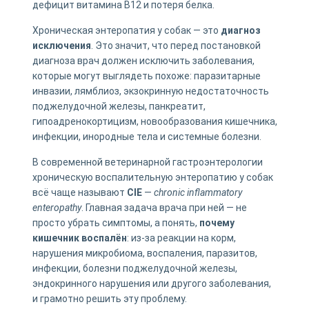
дефицит витамина B12 и потеря белка.
Хроническая энтеропатия у собак — это
диагноз
исключения
. Это значит, что перед постановкой
диагноза врач должен исключить заболевания,
которые могут выглядеть похоже: паразитарные
инвазии, лямблиоз, экзокринную недостаточность
поджелудочной железы, панкреатит,
гипоадренокортицизм, новообразования кишечника,
инфекции, инородные тела и системные болезни.
В современной ветеринарной гастроэнтерологии
хроническую воспалительную энтеропатию у собак
всё чаще называют
CIE
—
chronic inflammatory
enteropathy
. Главная задача врача при ней — не
просто убрать симптомы, а понять,
почему
кишечник воспалён
: из-за реакции на корм,
нарушения микробиома, воспаления, паразитов,
инфекции, болезни поджелудочной железы,
эндокринного нарушения или другого заболевания,
и грамотно решить эту проблему.