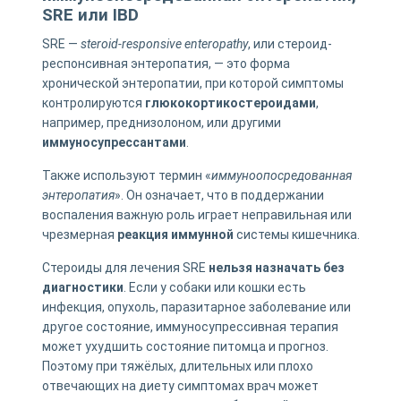
SRE или IBD
SRE —
steroid-responsive enteropathy
, или стероид-
респонсивная энтеропатия, — это форма
хронической энтеропатии, при которой симптомы
контролируются
глюкокортикостероидами
,
например, преднизолоном, или другими
иммуносупрессантами
.
Также используют термин «
иммуноопосредованная
энтеропатия
». Он означает, что в поддержании
воспаления важную роль играет неправильная или
чрезмерная
реакция иммунной
системы кишечника.
Стероиды для лечения SRE
нельзя назначать без
диагностики
. Если у собаки или кошки есть
инфекция, опухоль, паразитарное заболевание или
другое состояние, иммуносупрессивная терапия
может ухудшить состояние питомца и прогноз.
Поэтому при тяжёлых, длительных или плохо
отвечающих на диету симптомах врач может