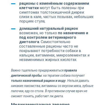
рационы с изменённым содержанием
клетчатки
могут быть полезны при
симптомах толстокишечной диареи:
слизи в кале, частых позывах, небольших
порциях стула;
домашний натуральный рацион
возможен, но только
по назначению и
под контролем ветеринарного
диетолога
. Самостоятельно
составленные рационы часто не
покрывают потребности собаки в
кальции, витаминах, микроэлементах и
незаменимых жирных кислотах.
Важно тщательно придерживаться
правила
диетической пробы
: на терапии собака получает
только назначенный рацион и воду
. Нельзя давать
никакие лакомства, витамины со вкусом мяса, зубные
палочки, еду со стола. В противном случае врач не
сможет понять, работает ли диета.
Медикаментозная терапия