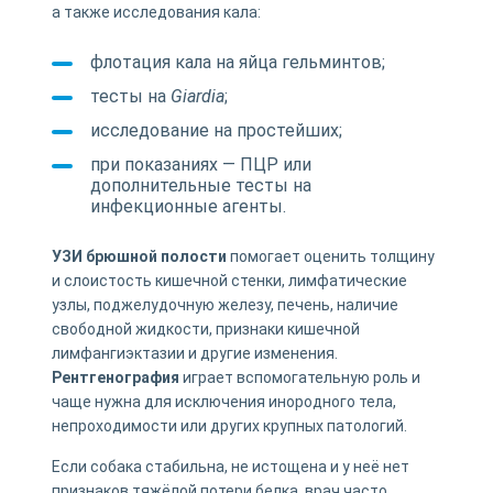
а также исследования кала:
флотация кала на яйца гельминтов;
тесты на
Giardia
;
исследование на простейших;
при показаниях — ПЦР или
дополнительные тесты на
инфекционные агенты.
УЗИ брюшной полости
помогает оценить толщину
и слоистость кишечной стенки, лимфатические
узлы, поджелудочную железу, печень, наличие
свободной жидкости, признаки кишечной
лимфангиэктазии и другие изменения.
Рентгенография
играет вспомогательную роль и
чаще нужна для исключения инородного тела,
непроходимости или других крупных патологий.
Если собака стабильна, не истощена и у неё нет
признаков тяжёлой потери белка, врач часто