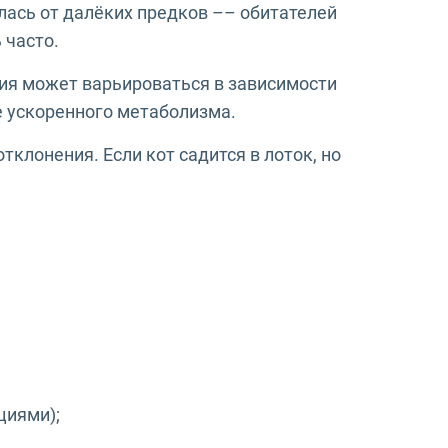
лась от далёких предков –– обитателей
 часто.
ния может варьироваться в зависимости
е ускоренного метаболизма.
клонения. Если кот садится в лоток, но
циями);