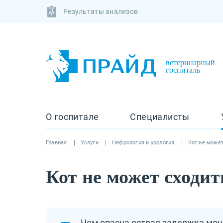
Результаты анализов
ветеринарный
госпиталь
О госпитале
Специалисты
Главная
Услуги
Нефрология и урология
Кот не може
Кот не может сходит
Чем опасна острая задержка моч