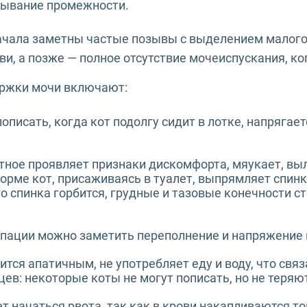
зывание промежности.
ачала заметны частые позывы с выделением малого
и, а позже — полное отсутствие мочеиспускания, ко
ржки мочи включают:
описать, когда кот подолгу сидит в лотке, напрягае
тное проявляет признаки дискомфорта, мяукает, вы
орме кот, присаживаясь в туалет, выпрямляет спинк
го спинка горбится, грудные и тазовые конечности ст
ьпации можно заметить переполнение и напряжение 
вится апатичным, не употребляет еду и воду, что св
цев: некоторые коты не могут пописать, но не теряю
т начаться рвота, так как в крови накапливаются т