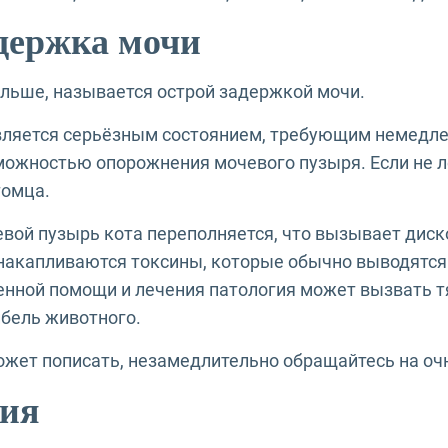
адержка мочи
дольше, называется острой задержкой мочи.
является серьёзным состоянием, требующим немедл
можностью опорожнения мочевого пузыря. Если не л
томца.
евой пузырь кота переполняется, что вызывает дис
, накапливаются токсины, которые обычно выводятся
енной помощи и лечения патология может вызвать 
ибель животного.
может пописать, незамедлительно обращайтесь на оч
ия