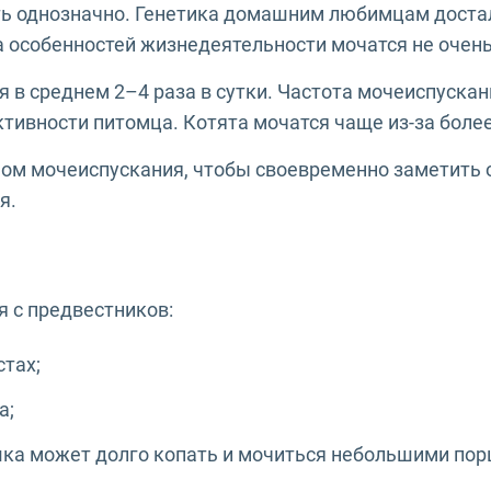
ть однозначно. Генетика домашним любимцам доста
а особенностей жизнедеятельности мочатся не очень
 в среднем 2–4 раза в сутки. Частота мочеиспуска
ктивности питомца. Котята мочатся чаще из-за боле
ом мочеиспускания, чтобы своевременно заметить от
я.
 с предвестников:
тах;
а;
шка может долго копать и мочиться небольшими пор