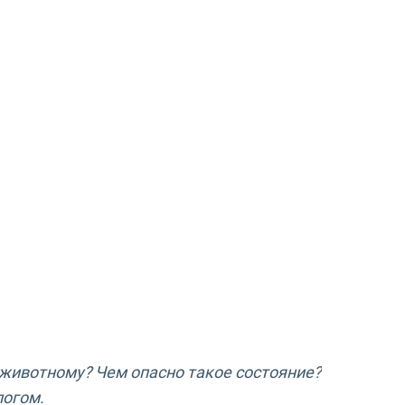
ь животному
? Чем опасно такое состояние
?
логом.