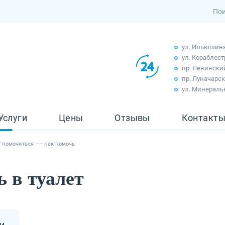
ул. Ильюшина, 
ул. Кораблест
пр. Ленинский,
пр. Луначарско
ул. Минеральн
Услуги
Цены
Отзывы
Контакт
т помочиться –– как помочь
ь в туалет
и