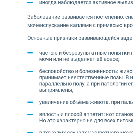
иногда наблюдается активное выли
Заболевание развивается постепенно: сн
мочеиспускание каплями с примесью кров
Основные признаки развивающейся заде
частые и безрезультатные попытки п
мочи или не выделяет её вовсе;
беспокойство и болезненность: живо
принимает неестественные позы. В н
параллельно полу, а при патологии е
выпрямлены;
увеличение объёма живота, при пал
вялость и плохой аппетит: кот стано
Но это характерно не для всех питом
в тяжёлых случаях у животного може