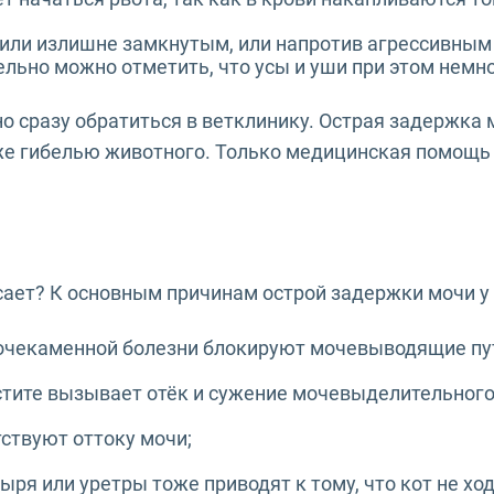
 или излишне замкнутым, или напротив агрессивным и
ельно можно отметить, что усы и уши при этом немн
 сразу обратиться в ветклинику. Острая задержка 
же гибелью животного. Только медицинская помощь
исает? К основным причинам острой задержки мочи у
очекаменной болезни блокируют мочевыводящие пути
стите вызывает отёк и сужение мочевыделительного
ствуют оттоку мочи;
ря или уретры тоже приводят к тому, что кот не хо